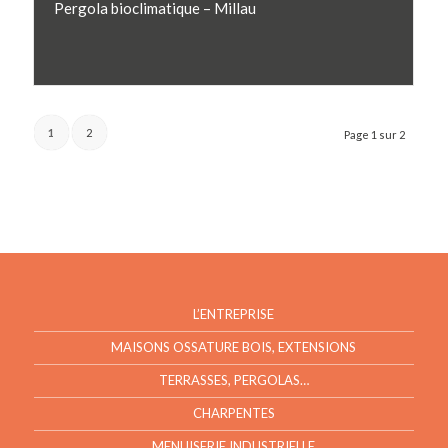
Pergola bioclimatique – Millau
1
2
Page 1 sur 2
L’ENTREPRISE
MAISONS OSSATURE BOIS, EXTENSIONS
TERRASSES, PERGOLAS…
CHARPENTES
MENUISERIE INDUSTRIELLE