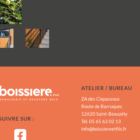
ATELIER / BUREAU
ZA des Clapassous
Route de Barruques
12620 Saint-Beauzély
UIVRE SUR :
Tél. 05 65 62 02 13
info@boissiereetfils.fr